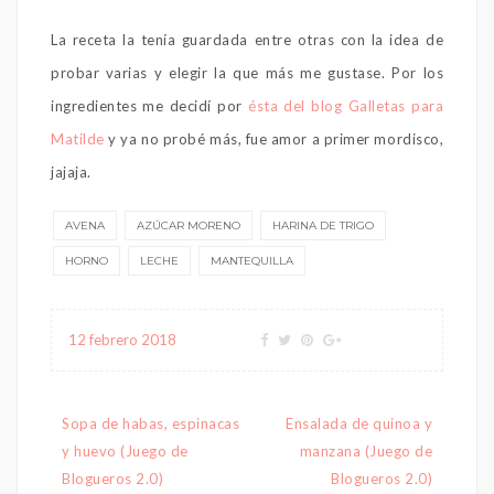
La receta la tenía guardada entre otras con la idea de
probar varias y elegir la que más me gustase. Por los
ingredientes me decidí por
ésta del blog Galletas para
Matilde
y ya no probé más, fue amor a primer mordisco,
jajaja.
AVENA
AZÚCAR MORENO
HARINA DE TRIGO
HORNO
LECHE
MANTEQUILLA
12 febrero 2018
Navegación
Sopa de habas, espinacas
Ensalada de quinoa y
de
y huevo (Juego de
manzana (Juego de
entradas
Blogueros 2.0)
Blogueros 2.0)