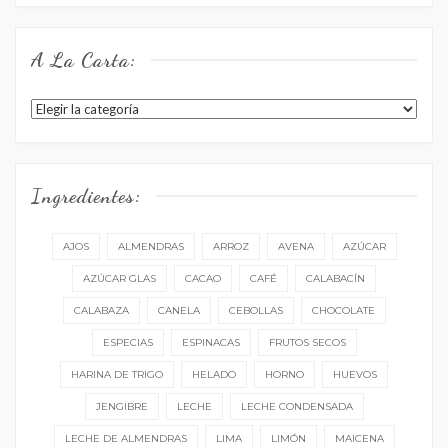
el
menú:
A La Carta:
A
la
carta:
Ingredientes:
AJOS
ALMENDRAS
ARROZ
AVENA
AZÚCAR
AZÚCAR GLAS
CACAO
CAFÉ
CALABACÍN
CALABAZA
CANELA
CEBOLLAS
CHOCOLATE
ESPECIAS
ESPINACAS
FRUTOS SECOS
HARINA DE TRIGO
HELADO
HORNO
HUEVOS
JENGIBRE
LECHE
LECHE CONDENSADA
LECHE DE ALMENDRAS
LIMA
LIMÓN
MAICENA