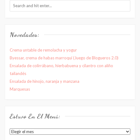
Novedades:
Crema untable de remolacha y yogur
Byessar, crema de habas marroquí (Juego de Blogueros 2.0)
Ensalada de colirrábano, hierbabuena y cilantro con aliño
tailandés
Ensalada de hinojo, naranja y manzana
Marquesas
Estuvo En El Menú:
Estuvo
en