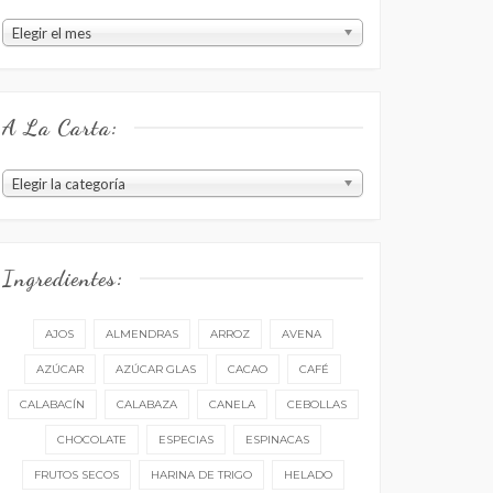
Estuvo
Elegir el mes
en
el
menú:
A La Carta:
A
Elegir la categoría
la
carta:
Ingredientes:
AJOS
ALMENDRAS
ARROZ
AVENA
AZÚCAR
AZÚCAR GLAS
CACAO
CAFÉ
CALABACÍN
CALABAZA
CANELA
CEBOLLAS
CHOCOLATE
ESPECIAS
ESPINACAS
FRUTOS SECOS
HARINA DE TRIGO
HELADO