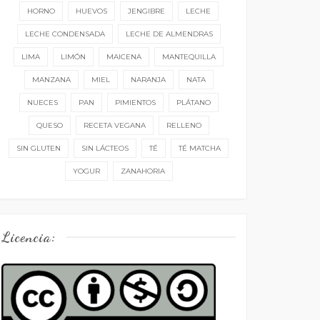
HORNO
HUEVOS
JENGIBRE
LECHE
LECHE CONDENSADA
LECHE DE ALMENDRAS
LIMA
LIMÓN
MAICENA
MANTEQUILLA
MANZANA
MIEL
NARANJA
NATA
NUECES
PAN
PIMIENTOS
PLÁTANO
QUESO
RECETA VEGANA
RELLENO
SIN GLUTEN
SIN LÁCTEOS
TÉ
TÉ MATCHA
YOGUR
ZANAHORIA
Licencia: