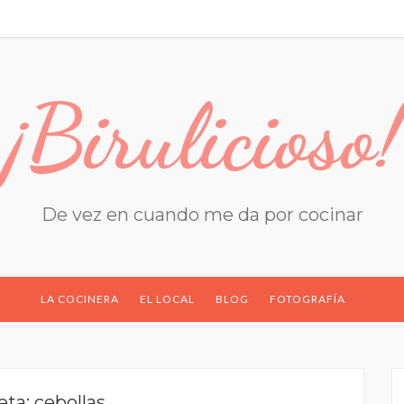
¡Birulicioso!
De vez en cuando me da por cocinar
LA COCINERA
EL LOCAL
BLOG
FOTOGRAFÍA
eta:
cebollas