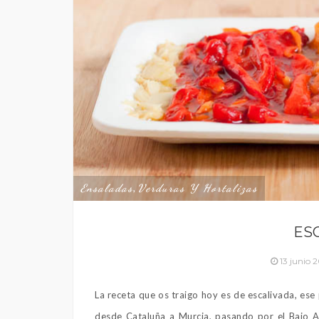
Ensaladas
Verduras Y Hortalizas
,
ES
13 junio
La receta que os traigo hoy es de escalivada, ese
desde Cataluña a Murcia, pasando por el Bajo Ar