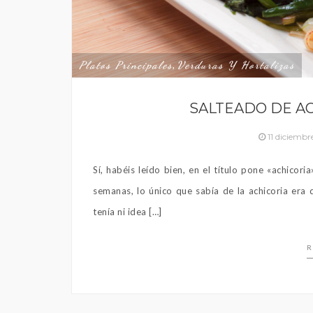
Platos Principales
Verduras Y Hortalizas
,
SALTEADO DE AC
11 diciembr
Sí, habéis leído bien, en el título pone «achico
semanas, lo único que sabía de la achicoria era 
tenía ni idea […]
R