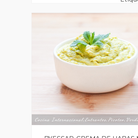
Cocina Internacional
Entrantes
Picoteo
Verd
,
,
,