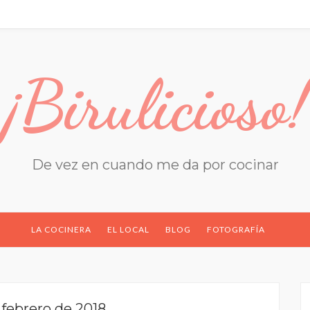
¡Birulicioso!
De vez en cuando me da por cocinar
LA COCINERA
EL LOCAL
BLOG
FOTOGRAFÍA
 febrero de 2018