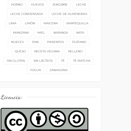
HORNO
HUEVOS
JENGIBRE
LECHE
LECHE CONDENSADA
LECHE DE ALMENDRAS
LIMA
LIMÓN
MAICENA
MANTEQUILLA
MANZANA
MIEL
NARANJA
NATA
NUECES
PAN
PIMIENTOS
PLÁTANO
QUESO
RECETA VEGANA
RELLENO
SIN GLUTEN
SIN LÁCTEOS
TÉ
TÉ MATCHA
YOGUR
ZANAHORIA
Licencia: