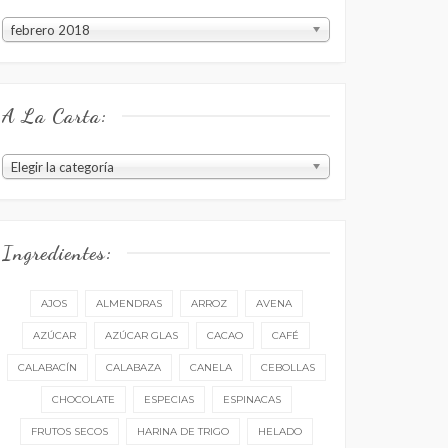
Estuvo
febrero 2018
en
el
menú:
A La Carta:
A
Elegir la categoría
la
carta:
Ingredientes:
AJOS
ALMENDRAS
ARROZ
AVENA
AZÚCAR
AZÚCAR GLAS
CACAO
CAFÉ
CALABACÍN
CALABAZA
CANELA
CEBOLLAS
CHOCOLATE
ESPECIAS
ESPINACAS
FRUTOS SECOS
HARINA DE TRIGO
HELADO