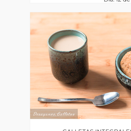
Desayunos
Galletas
,