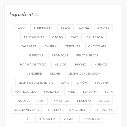
carta:
Ingredientes:
AJOS
ALMENDRAS
ARROZ
AVENA
AZÚCAR
AZÚCAR GLAS
CACAO
CAFÉ
CALABACÍN
CALABAZA
CANELA
CEBOLLAS
CHOCOLATE
ESPECIAS
ESPINACAS
FRUTOS SECOS
HARINA DE TRIGO
HELADO
HORNO
HUEVOS
JENGIBRE
LECHE
LECHE CONDENSADA
LECHE DE ALMENDRAS
LIMA
LIMÓN
MAICENA
MANTEQUILLA
MANZANA
MIEL
NARANJA
NATA
NUECES
PAN
PIMIENTOS
PLÁTANO
QUESO
RECETA VEGANA
RELLENO
SIN GLUTEN
SIN LÁCTEOS
TÉ
TÉ MATCHA
YOGUR
ZANAHORIA