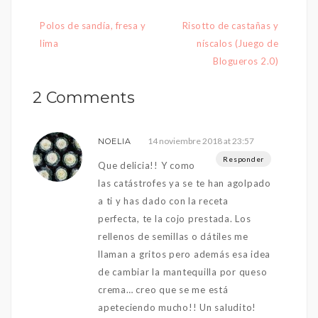
Navegación
Polos de sandía, fresa y
Risotto de castañas y
de
lima
níscalos (Juego de
entradas
Blogueros 2.0)
2 Comments
14 noviembre 2018 at 23:57
NOELIA
Responder
Que delicia!! Y como
las catástrofes ya se te han agolpado
a ti y has dado con la receta
perfecta, te la cojo prestada. Los
rellenos de semillas o dátiles me
llaman a gritos pero además esa idea
de cambiar la mantequilla por queso
crema… creo que se me está
apeteciendo mucho!! Un saludito!