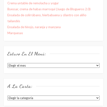
Crema untable de remolacha y yogur
Byessar, crema de habas marroquí (Juego de Blogueros 2.0)
Ensalada de colirrábano, hierbabuena y cilantro con aliño
tailandés
Ensalada de hinojo, naranja y manzana
Marquesas
Estuvo En El Menú:
Estuvo
en
el
menú:
A La Carta:
A
la