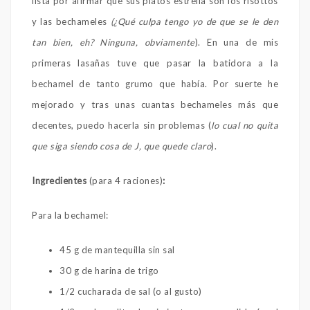
lista por afirmar que sus platos estrella son los risottos
y las bechameles
(¿Qué culpa tengo yo de que se le den
tan bien, eh? Ninguna, obviamente
). En una de mis
primeras lasañas tuve que pasar la batidora a la
bechamel de tanto grumo que había. Por suerte he
mejorado y tras unas cuantas bechameles más que
decentes, puedo hacerla sin problemas (
lo cual no quita
que siga siendo cosa de J, que quede claro
).
Ingredientes
(para 4 raciones)
:
Para la bechamel:
45 g de mantequilla sin sal
30 g de harina de trigo
1/2 cucharada de sal (o al gusto)