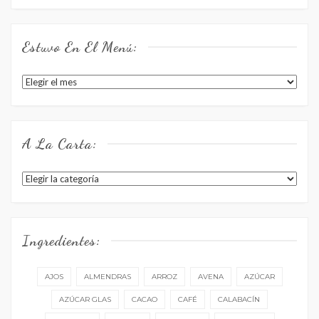
Estuvo En El Menú:
Estuvo
en
el
menú:
A La Carta:
A
la
carta:
Ingredientes:
AJOS
ALMENDRAS
ARROZ
AVENA
AZÚCAR
AZÚCAR GLAS
CACAO
CAFÉ
CALABACÍN