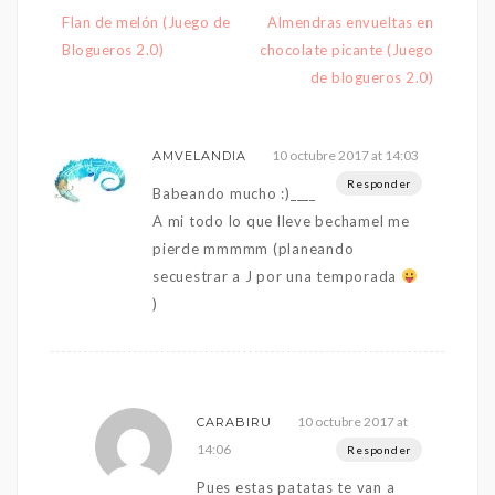
Navegación
Flan de melón (Juego de
Almendras envueltas en
de
Blogueros 2.0)
chocolate picante (Juego
entradas
de blogueros 2.0)
10 octubre 2017 at 14:03
AMVELANDIA
Responder
Babeando mucho :)____
A mi todo lo que lleve bechamel me
pierde mmmmm (planeando
secuestrar a J por una temporada
)
10 octubre 2017 at
CARABIRU
14:06
Responder
Pues estas patatas te van a