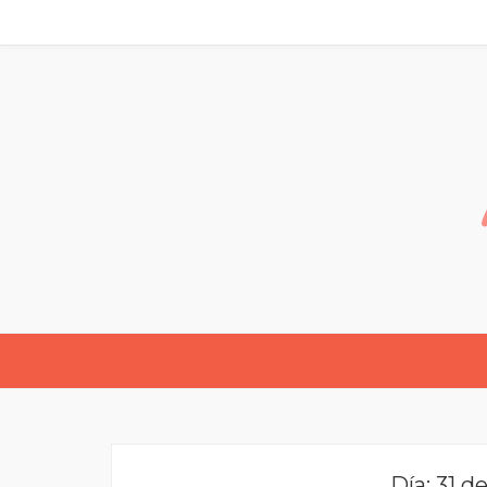
Día:
31 d