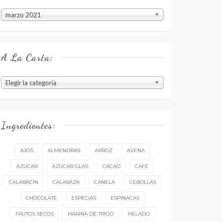
Estuvo
marzo 2021
en
el
menú:
A La Carta:
A
Elegir la categoría
la
carta:
Ingredientes:
AJOS
ALMENDRAS
ARROZ
AVENA
AZÚCAR
AZÚCAR GLAS
CACAO
CAFÉ
CALABACÍN
CALABAZA
CANELA
CEBOLLAS
CHOCOLATE
ESPECIAS
ESPINACAS
FRUTOS SECOS
HARINA DE TRIGO
HELADO