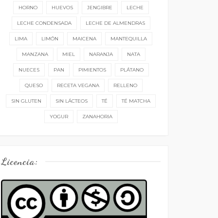
HORNO
HUEVOS
JENGIBRE
LECHE
LECHE CONDENSADA
LECHE DE ALMENDRAS
LIMA
LIMÓN
MAICENA
MANTEQUILLA
MANZANA
MIEL
NARANJA
NATA
NUECES
PAN
PIMIENTOS
PLÁTANO
QUESO
RECETA VEGANA
RELLENO
SIN GLUTEN
SIN LÁCTEOS
TÉ
TÉ MATCHA
YOGUR
ZANAHORIA
Licencia: