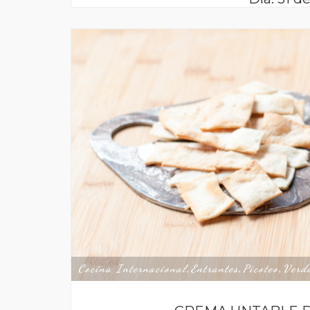
Cocina Internacional
Entrantes
Picoteo
Verd
,
,
,