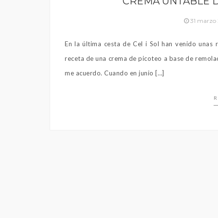
CREMA UNTABLE 
31 marzo
En la última cesta de Cel i Sol han venido una
receta de una crema de picoteo a base de remolac
me acuerdo. Cuando en junio […]
R