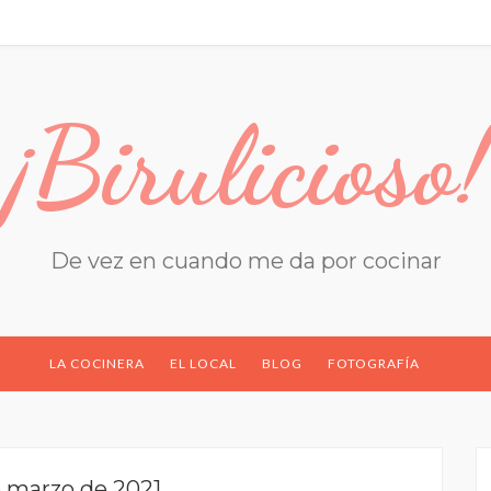
¡Birulicioso!
De vez en cuando me da por cocinar
LA COCINERA
EL LOCAL
BLOG
FOTOGRAFÍA
e marzo de 2021