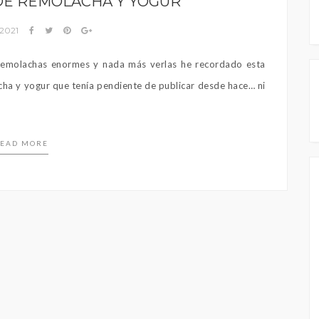
DE REMOLACHA Y YOGUR
 2021
s remolachas enormes y nada más verlas he recordado esta
ha y yogur que tenía pendiente de publicar desde hace… ni
EAD MORE